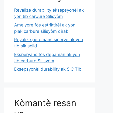
Reyalize durability eksepsyonèl ak
yon tib carbure Silisyòm
Amelyore fòs estriktirèl ak yon
plak carbure silisyòm dirab
Reyalize pèfòmans siperyè ak yon
tib sik solid
Eksperyans fòs depaman ak yon
tib carbure Silisyòm
Eksepsyonèl durability ak SiC Tib
Kòmantè resan