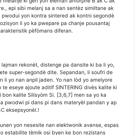
è melanje ki gen yon eleman amorphe B ak C ak
e., epi sibi melanj sa a nan sentèz similtane ak
 a pwodui yon kontra sintered ak kontni segondè
ozisyon li yo ka pwepare pa chanje pousantaj
karakteristik pèfòmans diferan.
ajman rekonèt, distenge pa dansite ki ba li yo,
ete super-segondè dite. Sepandan, li soufri de
n li yo nan anpil jaden. Yo nan lòd yo amelyore
 te eseye ajoute aditif SINTERING divès kalite ki
 bon kalite Silisyòm Si. [3,6,7] men sa yo ka
nsa pwodwi pi dans pi dans materyèl pandan y ap
B4C eksepsyonèl.!
ounen yon nesesite nan elektwonik avanse, espas
 estabilite tèmik osi byen ke bon rezistans