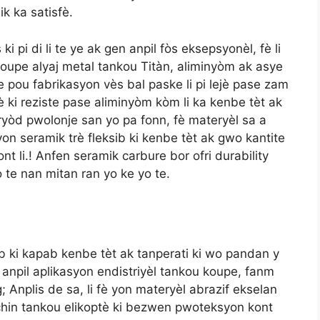
k ka satisfè.
 pi di li te ye ak gen anpil fòs eksepsyonèl, fè li
 koupe alyaj metal tankou Titàn, aliminyòm ak asye
lize pou fabrikasyon vès bal paske li pi lejè pase zam
è ki reziste pase aliminyòm kòm li ka kenbe tèt ak
ryòd pwolonje san yo pa fonn, fè materyèl sa a
yon seramik trè fleksib ki kenbe tèt ak gwo kantite
t li.! Anfen seramik carbure bor ofri durability
 te nan mitan ran yo ke yo te.
rab ki kapab kenbe tèt ak tanperati ki wo pandan y
 anpil aplikasyon endistriyèl tankou koupe, fanm
g; Anplis de sa, li fè yon materyèl abrazif ekselan
chin tankou elikoptè ki bezwen pwoteksyon kont