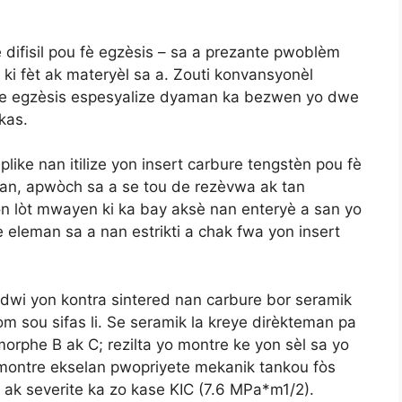
è difisil pou fè egzèsis – sa a prezante pwoblèm
k ki fèt ak materyèl sa a. Zouti konvansyonèl
e de egzèsis espesyalize dyaman ka bezwen yo dwe
kas.
ke nan itilize yon insert carbure tengstèn pou fè
an, apwòch sa a se tou de rezèvwa ak tan
on lòt mwayen ki ka bay aksè nan enteryè a san yo
 eleman sa a nan estrikti a chak fwa yon insert
wi yon kontra sintered nan carbure bor seramik
òm sou sifas li. Se seramik la kreye dirèkteman pa
orphe B ak C; rezilta yo montre ke yon sèl sa yo
montre ekselan pwopriyete mekanik tankou fòs
 ak severite ka zo kase KIC (7.6 MPa*m1/2).