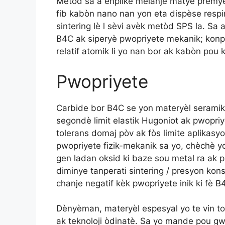
Metòd sa a enplike melanje matyè premy
fib kabòn nano nan yon eta dispèse respir
sintering lè l sèvi avèk metòd SPS la. Sa
B4C ak siperyè pwopriyete mekanik; konp
relatif atomik li yo nan bor ak kabòn pou 
Pwopriyete
Carbide bor B4C se yon materyèl seramik l
segondè limit elastik Hugoniot ak pwopriy
tolerans domaj pòv ak fòs limite aplikasyo
pwopriyete fizik-mekanik sa yo, chèchè yo
gen ladan oksid ki baze sou metal ra ak pi
diminye tanperati sintering / presyon ko
chanje negatif kèk pwopriyete inik ki fè 
Dènyèman, materyèl espesyal yo te vin t
ak teknoloji òdinatè. Sa yo mande pou gwo