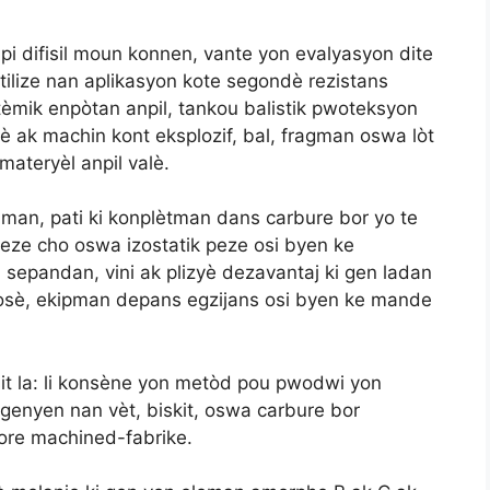
pi difisil moun konnen, vante yon evalyasyon dite
tilize nan aplikasyon kote segondè rezistans
tèmik enpòtan anpil, tankou balistik pwoteksyon
è ak machin kont eksplozif, bal, fragman oswa lòt
materyèl anpil valè.
lman, pati ki konplètman dans carbure bor yo te
 peze cho oswa izostatik peze osi byen ke
sepandan, vini ak plizyè dezavantaj ki gen ladan
wosè, ekipman depans egzijans osi byen ke mande
 isit la: li konsène yon metòd pou pwodwi yon
 genyen nan vèt, biskit, oswa carbure bor
ore machined-fabrike.