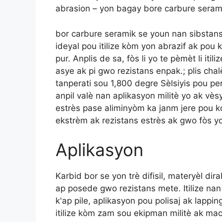
abrasion – yon bagay bore carbure serami
bor carbure seramik se youn nan sibstans ki
ideyal pou itilize kòm yon abrazif ak pou
pur. Anplis de sa, fòs li yo te pèmèt li iti
asye ak pi gwo rezistans enpak.; plis chal
tanperati sou 1,800 degre Sèlsiyis pou pe
anpil valè nan aplikasyon militè yo ak vès
estrès pase aliminyòm ka janm jere pou kon
ekstrèm ak rezistans estrès ak gwo fòs yo
Aplikasyon
Karbid bor se yon trè difisil, materyèl di
ap posede gwo rezistans mete. Itilize nan
k'ap pile, aplikasyon pou polisaj ak lappin
itilize kòm zam sou ekipman militè ak ma