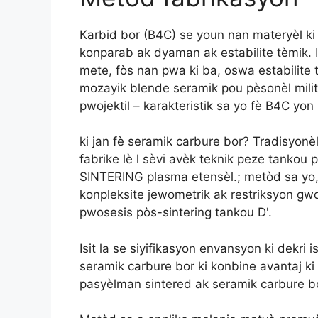
Karbid bor (B4C) se youn nan materyèl ki 
konparab ak dyaman ak estabilite tèmik. I
mete, fòs nan pwa ki ba, oswa estabilite 
mozayik blende seramik pou pèsonèl milit
pwojektil – karakteristik sa yo fè B4C yon 
ki jan fè seramik carbure bor? Tradisyonè
fabrike lè l sèvi avèk teknik peze tankou
SINTERING plasma etensèl.; metòd sa yo, 
konpleksite jewometrik ak restriksyon g
pwosesis pòs-sintering tankou D'.
Isit la se siyifikasyon envansyon ki dekri
seramik carbure bor ki konbine avantaj ki
pasyèlman sintered ak seramik carbure b