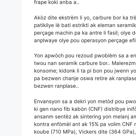
frape koki anba a..
Akòz dite ekstrèm li yo, carbure bor ka tr
patikilye lè bati estrikti ak eleman serami
perçage machin pa ka antre li fasil; oly
anplwaye olye pou operasyon perçage efi
Yon apwòch pou rezoud pwoblèm sa a enpli
twou nan seramik carbure bor.. Malerezm
konsome; kidonk li ta pi bon pou jwenn y
pa bezwen chanje oswa retire ak ranplase
bezwen ranplase..
Envansyon sa a dekri yon metòd pou pwod
ki gen nano fib kabòn (CNF) distribye inif
ansanm sentèz ak sintering yon melanj am
kontra enfòmèl ant ak 15% pa volim CNF 
koube (710 MPa), Vickers dite (364 GPa),