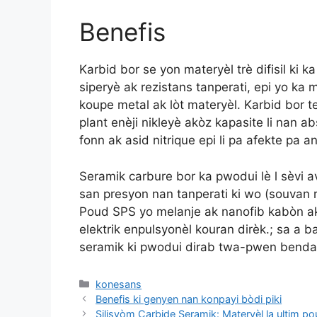
Benefis
Karbid bor se yon materyèl trè difisil ki 
siperyè ak rezistans tanperati, epi yo ka 
koupe metal ak lòt materyèl. Karbid bor t
plant enèji nikleyè akòz kapasite li nan 
fonn ak asid nitrique epi li pa afekte pa 
Seramik carbure bor ka pwodui lè l sèvi 
san presyon nan tanperati ki wo (souvan
Poud SPS yo melanje ak nanofib kabòn ak 
elektrik enpulsyonèl kouran dirèk.; sa a
seramik ki pwodui dirab twa-pwen bendab
Kategori
konesans
Benefis ki genyen nan konpayi bòdi piki
Silisyòm Carbide Seramik: Materyèl la ultim p