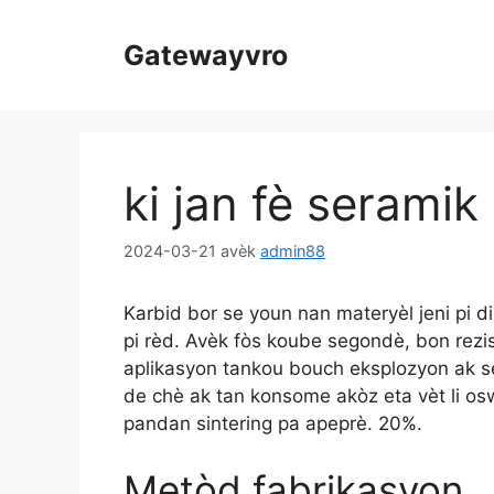
Sote
nan
Gatewayvro
kontni
ki jan fè seramik
2024-03-21
avèk
admin88
Karbid bor se youn nan materyèl jeni pi di
pi rèd. Avèk fòs koube segondè, bon rezis
aplikasyon tankou bouch eksplozyon ak s
de chè ak tan konsome akòz eta vèt li osw
pandan sintering pa apeprè. 20%.
Metòd fabrikasyon