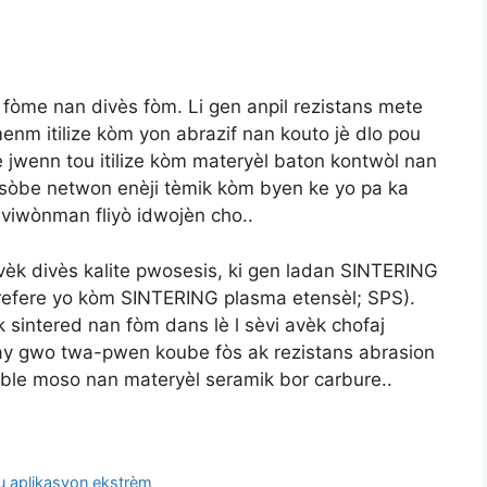
ka fòme nan divès fòm. Li gen anpil rezistans mete
menm itilize kòm yon abrazif nan kouto jè dlo pou
e jwenn tou itilize kòm materyèl baton kontwòl nan
absòbe netwon enèji tèmik kòm byen ke yo pa ka
anviwònman fliyò idwojèn cho..
avèk divès kalite pwosesis, ki gen ladan SINTERING
 refere yo kòm SINTERING plasma etensèl; SPS).
sintered nan fòm dans lè l sèvi avèk chofaj
 bay gwo twa-pwen koube fòs ak rezistans abrasion
le moso nan materyèl seramik bor carbure..
ou aplikasyon ekstrèm