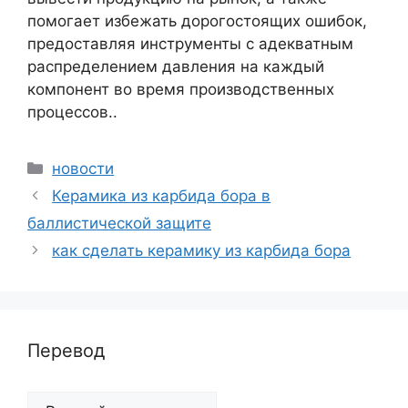
помогает избежать дорогостоящих ошибок,
предоставляя инструменты с адекватным
распределением давления на каждый
компонент во время производственных
процессов..
Категории
новости
Керамика из карбида бора в
баллистической защите
как сделать керамику из карбида бора
Перевод