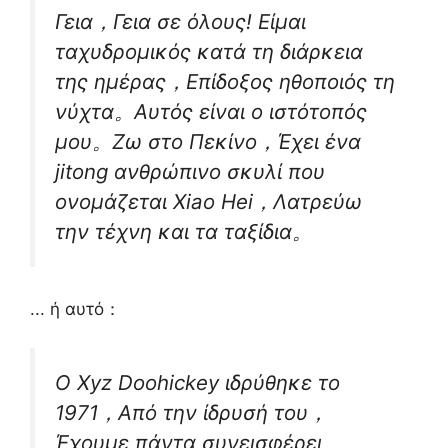
Γεια，Γεια σε όλους! Είμαι
ταχυδρομικός κατά τη διάρκεια
της ημέρας，Επίδοξος ηθοποιός τη
νύχτα。Αυτός είναι ο ιστότοπός
μου。Ζω στο Πεκίνο，Έχει ένα
jitong ανθρώπινο σκυλί που
ονομάζεται Xiao Hei，Λατρεύω
την τέχνη και τα ταξίδια。
... ή αυτό：
Ο Xyz Doohickey ιδρύθηκε το
1971，Από την ίδρυσή του，
Έχουμε πάντα συνεισφέρει