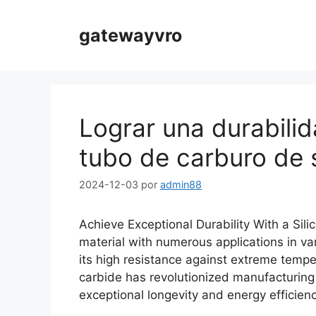
Saltar
al
gatewayvro
contenido
Lograr una durabili
tubo de carburo de s
2024-12-03
por
admin88
Achieve Exceptional Durability With a Sili
material with numerous applications in vari
its high resistance against extreme temp
carbide has revolutionized manufacturin
exceptional longevity and energy efficienc