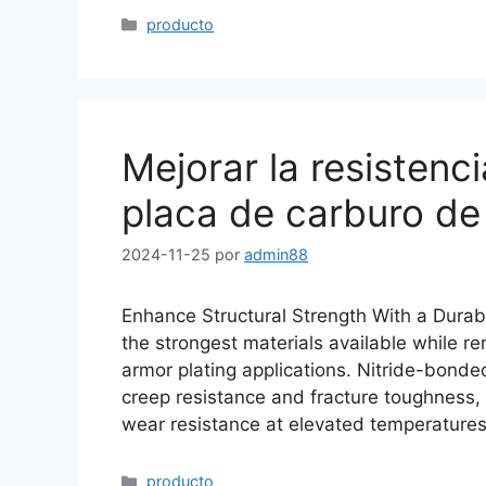
Categorías
producto
Mejorar la resistenc
placa de carburo de 
2024-11-25
por
admin88
Enhance Structural Strength With a Durable
the strongest materials available while re
armor plating applications
.
Nitride-bonded
creep resistance and fracture toughness
,
wear resistance at elevated temperature
Categorías
producto