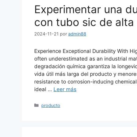
Experimentar una du
con tubo sic de alta
2024-11-21
por
admin88
Experience Exceptional Durability With Hi
often underestimated as an industrial mat
degradación química garantiza la longevida
vida útil más larga del producto y menor
resistance to corrosion-inducing chemic
ideal
…
Leer más
Categorías
producto