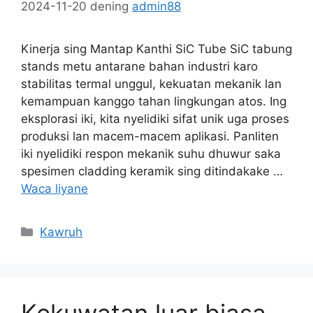
2024-11-20
dening
admin88
Kinerja sing Mantap Kanthi SiC Tube SiC tabung
stands metu antarane bahan industri karo
stabilitas termal unggul, kekuatan mekanik lan
kemampuan kanggo tahan lingkungan atos. Ing
eksplorasi iki, kita nyelidiki sifat unik uga proses
produksi lan macem-macem aplikasi. Panliten
iki nyelidiki respon mekanik suhu dhuwur saka
spesimen cladding keramik sing ditindakake …
Waca liyane
Kategori
Kawruh