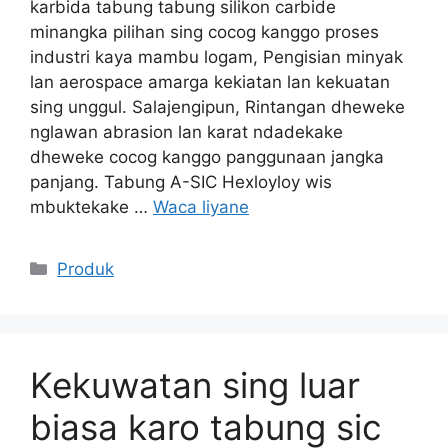
karbida tabung tabung silikon carbide
minangka pilihan sing cocog kanggo proses
industri kaya mambu logam, Pengisian minyak
lan aerospace amarga kekiatan lan kekuatan
sing unggul. Salajengipun, Rintangan dheweke
nglawan abrasion lan karat ndadekake
dheweke cocog kanggo panggunaan jangka
panjang. Tabung A-SIC Hexloyloy wis
mbuktekake …
Waca liyane
Kategori
Produk
Kekuwatan sing luar
biasa karo tabung sic