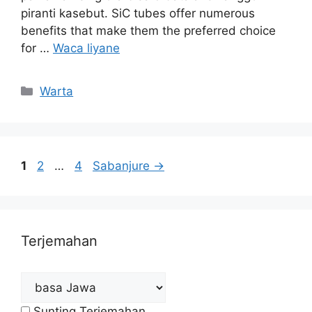
piranti kasebut.
SiC tubes offer numerous
benefits that make them the preferred choice
for
…
Waca liyane
Kategori
Warta
kaca
kaca
kaca
1
2
…
4
Sabanjure
→
Terjemahan
Sunting Terjemahan