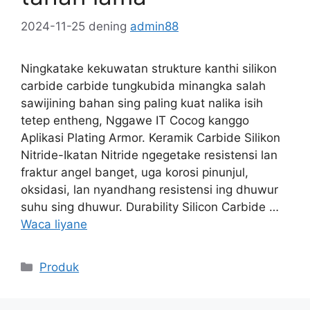
2024-11-25
dening
admin88
Ningkatake kekuwatan strukture kanthi silikon
carbide carbide tungkubida minangka salah
sawijining bahan sing paling kuat nalika isih
tetep entheng, Nggawe IT Cocog kanggo
Aplikasi Plating Armor. Keramik Carbide Silikon
Nitride-Ikatan Nitride ngegetake resistensi lan
fraktur angel banget, uga korosi pinunjul,
oksidasi, lan nyandhang resistensi ing dhuwur
suhu sing dhuwur. Durability Silicon Carbide …
Waca liyane
Kategori
Produk