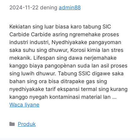
2024-11-22
dening
admin88
Kekiatan sing luar biasa karo tabung SIC
Carbide Carbide asring ngremehake proses
industri industri, Nyedhiyakake pangayoman
saka suhu sing dhuwur, Korosi kimia lan stres
mekanik. Lifespan sing dawa nerjemahake
kanggo biaya pangopènan suda lan asil proses
sing luwih dhuwur. Tabung SSIC digawe saka
bahan sing ora bisa ditrapake gas sing
nyedhiyakake tarif ekspansi termal sing kurang
kanggo nyegah kontaminasi material lan …
Waca liyane
Kategori
Produk