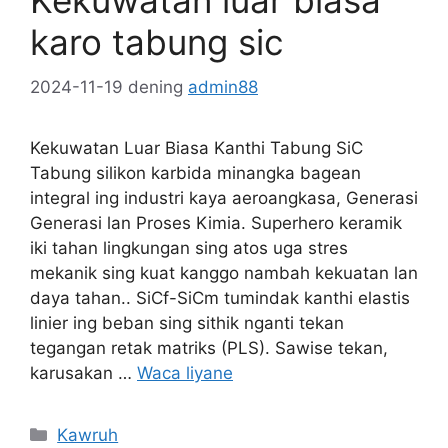
Kekuwatan luar biasa
karo tabung sic
2024-11-19
dening
admin88
Kekuwatan Luar Biasa Kanthi Tabung SiC
Tabung silikon karbida minangka bagean
integral ing industri kaya aeroangkasa, Generasi
Generasi lan Proses Kimia. Superhero keramik
iki tahan lingkungan sing atos uga stres
mekanik sing kuat kanggo nambah kekuatan lan
daya tahan.. SiCf-SiCm tumindak kanthi elastis
linier ing beban sing sithik nganti tekan
tegangan retak matriks (PLS). Sawise tekan,
karusakan …
Waca liyane
Kategori
Kawruh