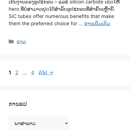
ເນີນງານຂອງອຸປະກອນ – ແລະ silicon carbide ເຮັດໃຫ້
hero ທີ່ບໍ່ສາມາດຢຸດໄດ້ສໍາລັບອຸປະກອນທີ່ສໍາຄັນເຫຼົ່ານີ້.
SiC tubes offer numerous benefits that make
them the preferred choice for
…
ອ່ານເພິ່ມເຕິມ
ຫມວດ
ຂ່າວ
ຫ
ຫ
ຫ
1
2
…
4
ຕໍ່ໄປ
→
ນ້າ
ນ້າ
ນ້າ
ການແປ