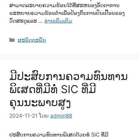
ສາມາດລະບາຍຄວາມຮ້ອນໄດ້ທີ່ສະຫນອງອັດຕາການ
ຂະຫຍາຍຄວາມຮ້ອນຕ່ໍາເພື່ອປ້ອງກັນການປົນເປື້ອນຂອງ
ວັດສະດຸແລະ …
ອ່ານເພິ່ມເຕິມ
ຫມວດ
ຜະລິດຕະພັນ
ມີປະສົບການຄວາມທົນທານ
ພິເສດທີ່ມີທໍ່ SIC ທີ່ມີ
ຄຸນນະພາບສູງ
2024-11-21
ໂດຍ
admin88
ປະສົບການຄວາມທົນທານພິເສດດ້ວຍທໍ່ SiC ທີ່ມີ