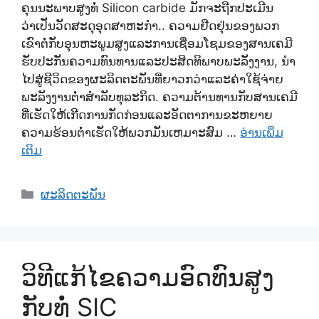
ຄຸນນະພາບສູງທໍ່ Silicon carbide ມັກຈະຖືກປະເມີນ
ວ່າເປັນວັດສະດຸອຸດສາຫະກໍາ.. ຄວາມຢືດຢຸ່ນຂອງພວກ
ເຂົາຕໍ່ກັບອຸນຫະພູມສູງແລະການເຊື່ອມໂຊມຂອງສານເຄມີ
ຮັບປະກັນຄວາມທົນທານແລະປະສິດທິພາບພະລັງງານ, ນໍາ
ໄປສູ່ຊີວິດຂອງຜະລິດຕະພັນທີ່ຍາວກວ່າແລະຄ່າໃຊ້ຈ່າຍ
ພະລັງງານຕ່ໍາສໍາລັບທຸລະກິດ. ຄວາມຕ້ານທານກັບສານເຄມີ
ທີ່ເຮັດໃຫ້ເກີດການກັດກ່ອນແລະອັດຕາການຂະຫຍາຍ
ຄວາມຮ້ອນຕ່ໍາເຮັດໃຫ້ພວກມັນເຫມາະສົມ …
ອ່ານເພິ່ມ
ເຕິມ
ຫມວດ
ຜະລິດຕະພັນ
ວິທີແກ້ໄຂຄວາມອົດທົນສູງ
ກັບທໍ່ SIC