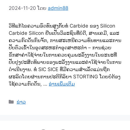
2024-11-20
ໂດຍ
admin88
ວິທີແກ້ໄຂຄວາມອົດທົນສູງກັບທໍ່ Carbide ຂອງ Silicon
Carbide Silicon ຢືນເປັນວິລະຊົນທີ່ບໍ່ດີ, ສານເຄມີ, ແລະ
ຄວາມກົດດັນກົນຈັກ, ການສະເຫນີຄວາມທົນທານແລະການ
ປັບຕົວເຂົ້າໃນອຸດສະຫະກໍາອຸດສາຫະກໍາ – ການຊ່ວຍ
ຮັກສາຄ່າໃຊ້ຈ່າຍໃນການຄວບຄຸມພະລັງງານໃນຂະນະທີ່
ປັບປຸງປະສິດທິພາບຂອງພະລັງງານແລະຄ່າໃຊ້ຈ່າຍໃນການ
ດໍາເນີນງານ. ທໍ່ SIC SICE ທີ່ມີຄວາມສໍາເລັດແມ່ນຖືກ
ຜະລິດໂດຍຜ່ານການປະຕິກິລິຍາ STORTING ໂດຍບໍ່ຕ້ອງ
ໃຊ້ຄວາມກົດດັນ, …
ອ່ານເພິ່ມເຕິມ
ຫມວດ
ຂ່າວ