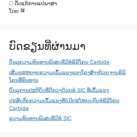
ດັດແກ້ການແປພາສາ
ໂດຍ
ບົດຂຽນທີ່ຜ່ານມາ
ບັນລຸຄວາມທົນທານພິເສດທີ່ມີທໍ່ຊິລິໂຄນ Carbide
ເສີມຂະຫຍາຍຄວາມເຂັ້ມແຂງຂອງໂຄງສ້າງດ້ວຍຈານຊິລິ
ໂຄນທີ່ທົນທານ
ບັນລຸການປະຕິບັດທີ່ດີກວ່າດ້ວຍທໍ່ SIC ທີ່ເຂັ້ມແຂງ
ປະສົບກັບຄວາມເຂັ້ມແຂງທີ່ບໍ່ມີປະໂຫຍດກັບທໍ່ຊິລິໂຄນ
Carbide
ຄວາມທົນທານພິເສດທີ່ມີທໍ່ SIC