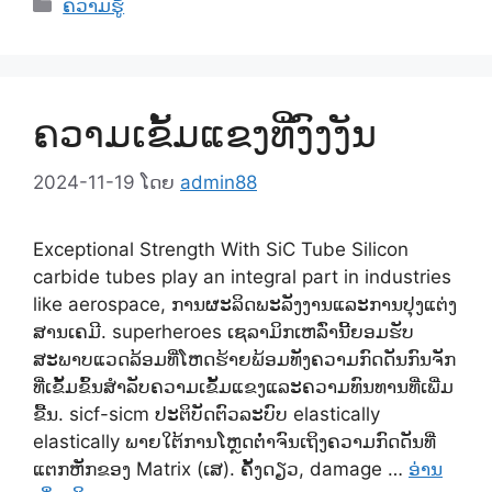
ຫມວດ
ຄວາມຮູ້
ຄວາມເຂັ້ມແຂງທີ່ງົງງັນ
2024-11-19
ໂດຍ
admin88
Exceptional Strength With SiC Tube Silicon
carbide tubes play an integral part in industries
like aerospace
, ການຜະລິດພະລັງງານແລະການປຸງແຕ່ງ
ສານເຄມີ. superheroes ເຊລາມິກເຫລົ່ານີ້ຍອມຮັບ
ສະພາບແວດລ້ອມທີ່ໂຫດຮ້າຍພ້ອມທັງຄວາມກົດດັນກົນຈັກ
ທີ່ເຂັ້ມຂົ້ນສໍາລັບຄວາມເຂັ້ມແຂງແລະຄວາມທົນທານທີ່ເພີ່ມ
ຂື້ນ. sicf-sicm ປະຕິບັດຕົວລະບົບ elastically
elastically ພາຍໃຕ້ການໂຫຼດຕໍ່າຈົນເຖິງຄວາມກົດດັນທີ່
ແຕກຫັກຂອງ Matrix (ເສ). ຄັ້ງດຽວ,
damage
…
ອ່ານ