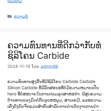
ເພິ່ມເຕິມ
ຫມວດ
ຄວາມຮູ້
ຄວາມທົນທານທີ່ດີກວ່າກັບທໍ່
ຊິລິໂຄນ Carbide
2024-11-19
ໂດຍ
admin88
ຄວາມທົນທານສູງຂື້ນທີ່ມີຊິລິໂຄນ Carbide Carbide
Silicon Carbide ທີ່ມີລັກສະນະທີ່ບໍ່ມີຄວາມຫມາຍເປັນ
hero ທີ່ບໍ່ສະບາຍໃນການປອມອຸດສາຫະກໍາ. ພິສູດຄວາມ
ຕ້ານທານຂອງມັນຕໍ່ກັບອຸນຫະພູມ, ສານເຄມີ, ແລະຄວາມ
ເຄັ່ງຕຶງກົນຈັກແມ່ນສໍາຄັນສໍາລັບການດໍາເນີນງານການດໍາ