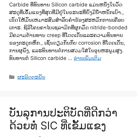
Carbide ທີ່ທົນທານ Silicon carbide ແມ່ນຫນຶ່ງໃນວັດ
ສະດຸທີ່ເຂັ້ມແຂງທີ່ສຸດທີ່ມີຢູ່ໃນຂະນະທີ່ຍັງມີນ້ໍາຫນັກເບົາ.,
ເຮັດໃຫ້ມັນເຫມາະສົມສໍາລັບຄໍາຮ້ອງສະຫມັກການເຄືອບ
ເກາະ. ຊິລິໂຄນຄາໄບເຊລາມິກທີ່ຜູກມັດ nitride-bonded
ມີຄວາມຕ້ານທານ creep ທີ່ໂດດເດັ່ນແລະຄວາມທົນທານ
ຂອງກະດູກຫັກ., ເຊັ່ນດຽວກັນກັບ corrosion ທີ່ໂດດເດັ່ນ,
ການຜຸພັງ, ແລະທົນທານຕໍ່ການສວມໃສ່ໃນອຸນຫະພູມສູງ.
ທົນທານຕໍ່ Silicon carbide …
ອ່ານເພິ່ມເຕິມ
ຫມວດ
ຜະລິດຕະພັນ
ບັນລຸການປະຕິບັດທີ່ດີກວ່າ
ດ້ວຍທໍ່ SIC ທີ່ເຂັ້ມແຂງ