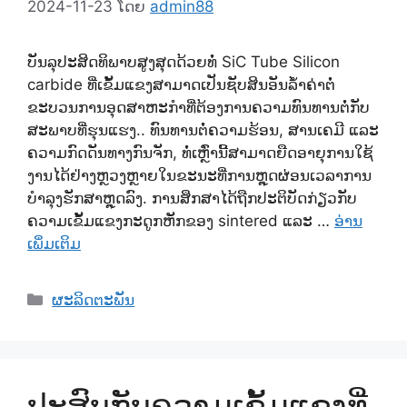
2024-11-23
ໂດຍ
admin88
ບັນລຸປະສິດທິພາບສູງສຸດດ້ວຍທໍ່ SiC Tube Silicon
carbide ທີ່ເຂັ້ມແຂງສາມາດເປັນຊັບສິນອັນລ້ໍາຄ່າຕໍ່
ຂະບວນການອຸດສາຫະກໍາທີ່ຕ້ອງການຄວາມທົນທານຕໍ່ກັບ
ສະພາບທີ່ຮຸນແຮງ.. ທົນທານຕໍ່ຄວາມຮ້ອນ, ສານເຄມີ ແລະ
ຄວາມກົດດັນທາງກົນຈັກ, ທໍ່ເຫຼົ່ານີ້ສາມາດຍືດອາຍຸການໃຊ້
ງານໄດ້ຢ່າງຫຼວງຫຼາຍໃນຂະນະທີ່ການຫຼຸດຜ່ອນເວລາການ
ບໍາລຸງຮັກສາຫຼຸດລົງ. ການສຶກສາໄດ້ຖືກປະຕິບັດກ່ຽວກັບ
ຄວາມເຂັ້ມແຂງກະດູກຫັກຂອງ sintered ແລະ …
ອ່ານ
ເພິ່ມເຕິມ
ຫມວດ
ຜະລິດຕະພັນ
ປະສົບກັບຄວາມເຂັ້ມແຂງທີ່