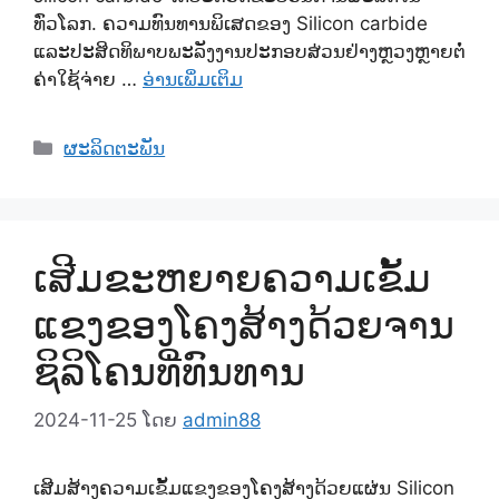
ທົ່ວໂລກ. ຄວາມທົນທານພິເສດຂອງ Silicon carbide
ແລະປະສິດທິພາບພະລັງງານປະກອບສ່ວນຢ່າງຫຼວງຫຼາຍຕໍ່
ຄ່າໃຊ້ຈ່າຍ …
ອ່ານເພິ່ມເຕິມ
ຫມວດ
ຜະລິດຕະພັນ
ເສີມຂະຫຍາຍຄວາມເຂັ້ມ
ແຂງຂອງໂຄງສ້າງດ້ວຍຈານ
ຊິລິໂຄນທີ່ທົນທານ
2024-11-25
ໂດຍ
admin88
ເສີມສ້າງຄວາມເຂັ້ມແຂງຂອງໂຄງສ້າງດ້ວຍແຜ່ນ Silicon