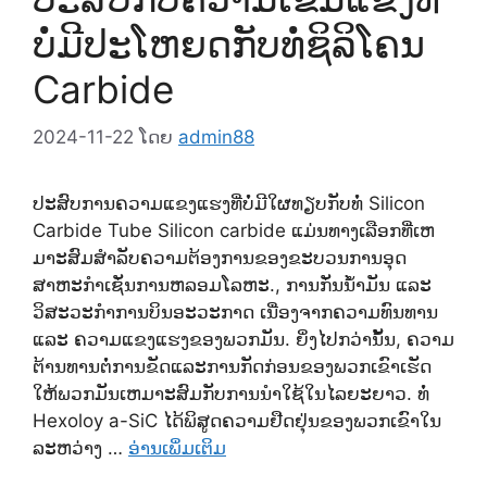
ບໍ່ມີປະໂຫຍດກັບທໍ່ຊິລິໂຄນ
Carbide
2024-11-22
ໂດຍ
admin88
ປະສົບການຄວາມແຂງແຮງທີ່ບໍ່ມີໃຜທຽບກັບທໍ່ Silicon
Carbide Tube Silicon carbide ແມ່ນທາງເລືອກທີ່ເຫ
ມາະສົມສໍາລັບຄວາມຕ້ອງການຂອງຂະບວນການອຸດ
ສາຫະກໍາເຊັ່ນການຫລອມໂລຫະ., ການກັ່ນນ້ຳມັນ ແລະ
ວິສະວະກຳການບິນອະວະກາດ ເນື່ອງຈາກຄວາມທົນທານ
ແລະ ຄວາມແຂງແຮງຂອງພວກມັນ. ຍິ່ງໄປກວ່ານັ້ນ, ຄວາມ
ຕ້ານທານຕໍ່ການຂັດແລະການກັດກ່ອນຂອງພວກເຂົາເຮັດ
ໃຫ້ພວກມັນເຫມາະສົມກັບການນໍາໃຊ້ໃນໄລຍະຍາວ. ທໍ່
Hexoloy a-SiC ໄດ້ພິສູດຄວາມຢືດຢຸ່ນຂອງພວກເຂົາໃນ
ລະຫວ່າງ …
ອ່ານເພິ່ມເຕິມ