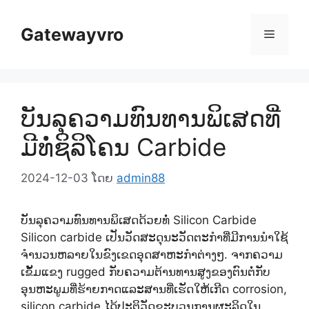
ຂ້າມ
ໄປ
Gatewayvro
ເມນູ
ຫາ
ເນື້ອ
ໃນ
ບັນລຸຄວາມທົນທານພິເສດທີ່
ມີທໍ່ຊິລິໂຄນ Carbide
2024-12-03
ໂດຍ
admin88
ບັນລຸຄວາມທົນທານພິເສດດ້ວຍທໍ່ Silicon Carbide
Silicon carbide ເປັນວັດສະດຸນະວັດຕະກໍາທີ່ມີການນໍາໃຊ້
ຈໍານວນຫລາຍໃນຂົງເຂດອຸດສາຫະກໍາຕ່າງໆ. ຈາກຄວາມ
ເຂັ້ມແຂງ rugged ກັບຄວາມຕ້ານທານສູງຂອງຕົນຕໍ່ກັບ
ອຸນຫະພູມທີ່ຮ້າຍກາດແລະສານທີ່ເຮັດໃຫ້ເກີດ corrosion,
silicon carbide ໄດ້ປະຕິວັດຂະບວນການຜະລິດໃນ