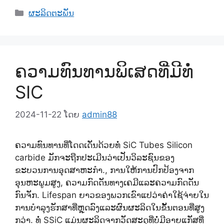
ຫມວດ
ຜະລິດຕະພັນ
ຄວາມທົນທານພິເສດທີ່ມີທໍ່
SIC
2024-11-22
ໂດຍ
admin88
ຄວາມທົນທານທີ່ໂດດເດັ່ນດ້ວຍທໍ່ SiC Tubes Silicon
carbide ມັກຈະຖືກປະເມີນວ່າເປັນວິລະຊົນຂອງ
ຂະບວນການອຸດສາຫະກໍາ., ການໃຫ້ການປົກປ້ອງຈາກ
ອຸນຫະພູມສູງ, ຄວາມກົດດັນທາງເຄມີແລະຄວາມກົດດັນ
ກົນຈັກ. Lifespan ຍາວຂອງພວກເຂົາແປວ່າຄ່າໃຊ້ຈ່າຍໃນ
ການບໍາລຸງຮັກສາທີ່ຫຼຸດລົງແລະຜົນຜະລິດໃນຂັ້ນຕອນທີ່ສູງ
ກວ່າ. ທໍ່ SSiC ແມ່ນຜະລິດຈາກວັດສະດຸທີ່ບໍ່ມີອາຍແກັສທີ່