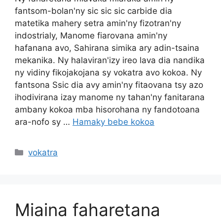
fantsom-bolan'ny sic sic sic carbide dia
matetika mahery setra amin'ny fizotran'ny
indostrialy, Manome fiarovana amin'ny
hafanana avo, Sahirana simika ary adin-tsaina
mekanika. Ny halaviran'izy ireo lava dia nandika
ny vidiny fikojakojana sy vokatra avo kokoa. Ny
fantsona Ssic dia avy amin'ny fitaovana tsy azo
ihodivirana izay manome ny tahan'ny fanitarana
ambany kokoa mba hisorohana ny fandotoana
ara-nofo sy …
Hamaky bebe kokoa
Sokajy
vokatra
Miaina faharetana