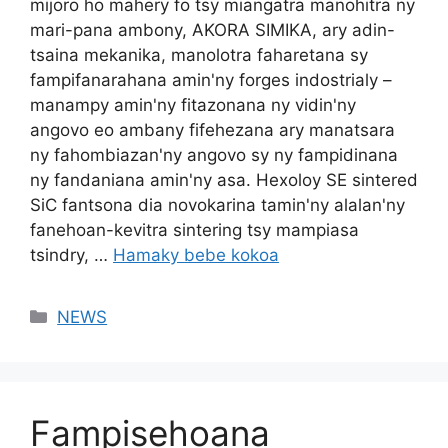
mijoro ho mahery fo tsy miangatra manohitra ny
mari-pana ambony, AKORA SIMIKA, ary adin-
tsaina mekanika, manolotra faharetana sy
fampifanarahana amin'ny forges indostrialy –
manampy amin'ny fitazonana ny vidin'ny
angovo eo ambany fifehezana ary manatsara
ny fahombiazan'ny angovo sy ny fampidinana
ny fandaniana amin'ny asa. Hexoloy SE sintered
SiC fantsona dia novokarina tamin'ny alalan'ny
fanehoan-kevitra sintering tsy mampiasa
tsindry, …
Hamaky bebe kokoa
Sokajy
NEWS
Fampisehoana