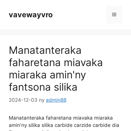
Midira
ao
vavewayvro
sakafo
amin'ny
votoatiny
Manatanteraka
faharetana miavaka
miaraka amin'ny
fantsona silika
2024-12-03
ny
admin88
Manatanteraka faharetana miavaka miaraka
amin'ny silika silika carbide carzide carbide dia