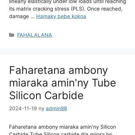
linearly elastically under low loads until reaching
its matrix cracking stress
(
PLS
).
Once reached
,
damage
…
Hamaky bebe kokoa
Sokajy
FAHALALANA
Faharetana ambony
miaraka amin'ny Tube
Silicon Carbide
2024-11-19
ny
admin88
Faharetana ambony miaraka amin'ny Silicon
Carbide Tube Silicon carbide dia mijoro ho