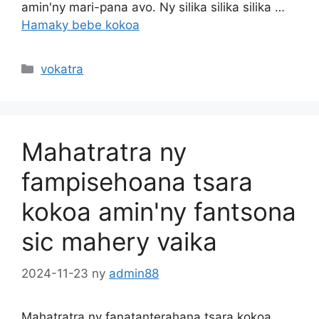
amin'ny mari-pana avo. Ny silika silika silika …
Hamaky bebe kokoa
Sokajy
vokatra
Mahatratra ny
fampisehoana tsara
kokoa amin'ny fantsona
sic mahery vaika
2024-11-23
ny
admin88
Mahatratra ny fanatanterahana tsara kokoa