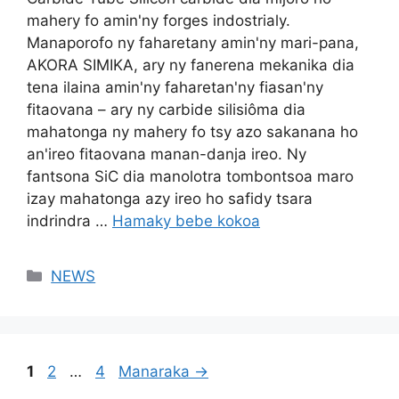
mahery fo amin'ny forges indostrialy.
Manaporofo ny faharetany amin'ny mari-pana,
AKORA SIMIKA, ary ny fanerena mekanika dia
tena ilaina amin'ny faharetan'ny fiasan'ny
fitaovana – ary ny carbide silisiôma dia
mahatonga ny mahery fo tsy azo sakanana ho
an'ireo fitaovana manan-danja ireo. Ny
fantsona SiC dia manolotra tombontsoa maro
izay mahatonga azy ireo ho safidy tsara
indrindra …
Hamaky bebe kokoa
Sokajy
NEWS
Pejy
Pejy
Pejy
1
2
…
4
Manaraka
→