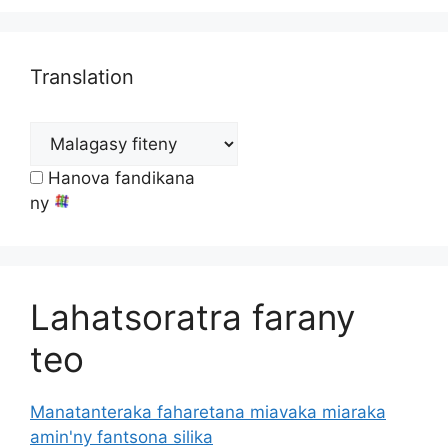
Translation
Hanova fandikana
ny
Lahatsoratra farany
teo
Manatanteraka faharetana miavaka miaraka
amin'ny fantsona silika