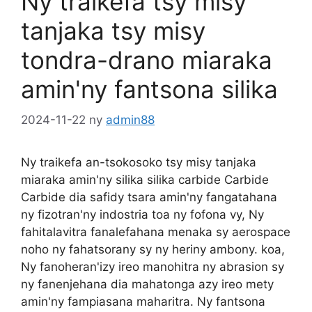
Ny traikefa tsy misy
tanjaka tsy misy
tondra-drano miaraka
amin'ny fantsona silika
2024-11-22
ny
admin88
Ny traikefa an-tsokosoko tsy misy tanjaka
miaraka amin'ny silika silika carbide Carbide
Carbide dia safidy tsara amin'ny fangatahana
ny fizotran'ny indostria toa ny fofona vy, Ny
fahitalavitra fanalefahana menaka sy aerospace
noho ny fahatsorany sy ny heriny ambony. koa,
Ny fanoheran'izy ireo manohitra ny abrasion sy
ny fanenjehana dia mahatonga azy ireo mety
amin'ny fampiasana maharitra. Ny fantsona