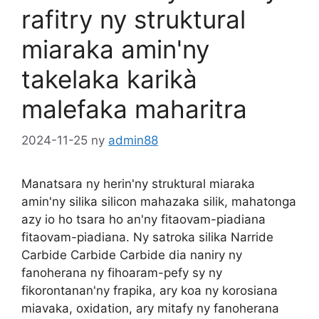
rafitry ny struktural
miaraka amin'ny
takelaka karikà
malefaka maharitra
2024-11-25
ny
admin88
Manatsara ny herin'ny struktural miaraka
amin'ny silika silicon mahazaka silik, mahatonga
azy io ho tsara ho an'ny fitaovam-piadiana
fitaovam-piadiana. Ny satroka silika Narride
Carbide Carbide Carbide dia naniry ny
fanoherana ny fihoaram-pefy sy ny
fikorontanan'ny frapika, ary koa ny korosiana
miavaka, oxidation, ary mitafy ny fanoherana