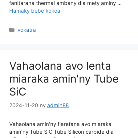
fanitarana thermal ambany dia mety aminy …
Hamaky bebe kokoa
Sokajy
vokatra
Vahaolana avo lenta
miaraka amin'ny Tube
SiC
2024-11-20
ny
admin88
Vahaolana amin'ny fiaretana avo miaraka
amin'ny Tube SiC Tube Silicon carbide dia