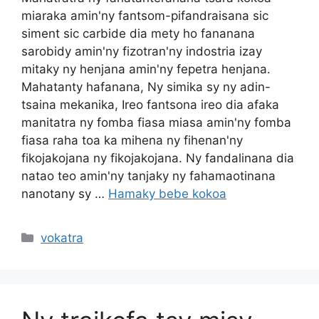
miaraka amin'ny fantsom-pifandraisana sic
siment sic carbide dia mety ho fananana
sarobidy amin'ny fizotran'ny indostria izay
mitaky ny henjana amin'ny fepetra henjana.
Mahatanty hafanana, Ny simika sy ny adin-
tsaina mekanika, Ireo fantsona ireo dia afaka
manitatra ny fomba fiasa miasa amin'ny fomba
fiasa raha toa ka mihena ny fihenan'ny
fikojakojana ny fikojakojana. Ny fandalinana dia
natao teo amin'ny tanjaky ny fahamaotinana
nanotany sy …
Hamaky bebe kokoa
Sokajy
vokatra