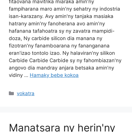
fitaovana mavitrika miaraka amin'ny
fampiharana maro amin'ny sehatry ny indostria
isan-karazany. Avy amin'ny tanjaka masiaka
hatrany amin'ny fanoherana avo amin'ny
hafanana tafahoatra sy ny zavatra mampidi-
doza, Ny carbide silicon dia manana ny
fizotran'ny fanamboarana ny fananganana
eran'izao tontolo izao. Ny halaviran'ny silikon
Carbide Carbide Carbide sy ny fahombiazan'ny
angovo dia mandray anjara betsaka amin'ny
vidiny …
Hamaky bebe kokoa
Sokajy
vokatra
Manatsara ny herin'ny