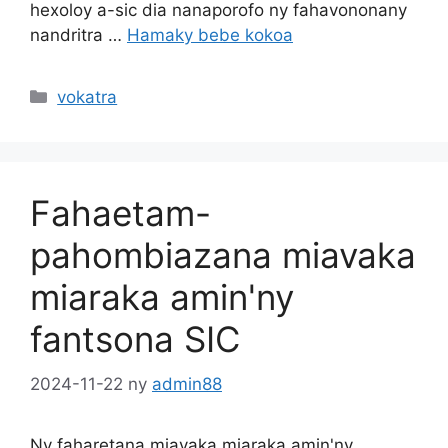
hexoloy a-sic dia nanaporofo ny fahavononany
nandritra …
Hamaky bebe kokoa
Sokajy
vokatra
Fahaetam-
pahombiazana miavaka
miaraka amin'ny
fantsona SIC
2024-11-22
ny
admin88
Ny faharetana miavaka miaraka amin'ny