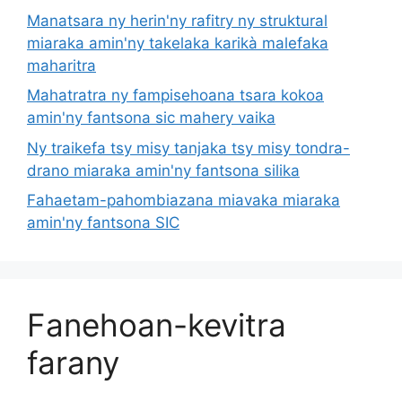
Manatsara ny herin'ny rafitry ny struktural
miaraka amin'ny takelaka karikà malefaka
maharitra
Mahatratra ny fampisehoana tsara kokoa
amin'ny fantsona sic mahery vaika
Ny traikefa tsy misy tanjaka tsy misy tondra-
drano miaraka amin'ny fantsona silika
Fahaetam-pahombiazana miavaka miaraka
amin'ny fantsona SIC
Fanehoan-kevitra
farany