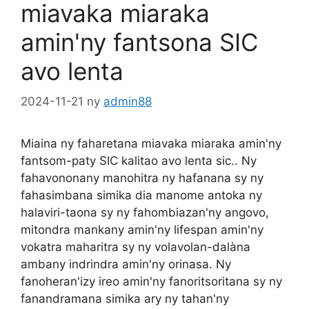
miavaka miaraka
amin'ny fantsona SIC
avo lenta
2024-11-21
ny
admin88
Miaina ny faharetana miavaka miaraka amin'ny
fantsom-paty SIC kalitao avo lenta sic.. Ny
fahavononany manohitra ny hafanana sy ny
fahasimbana simika dia manome antoka ny
halaviri-taona sy ny fahombiazan'ny angovo,
mitondra mankany amin'ny lifespan amin'ny
vokatra maharitra sy ny volavolan-dalàna
ambany indrindra amin'ny orinasa. Ny
fanoheran'izy ireo amin'ny fanoritsoritana sy ny
fanandramana simika ary ny tahan'ny