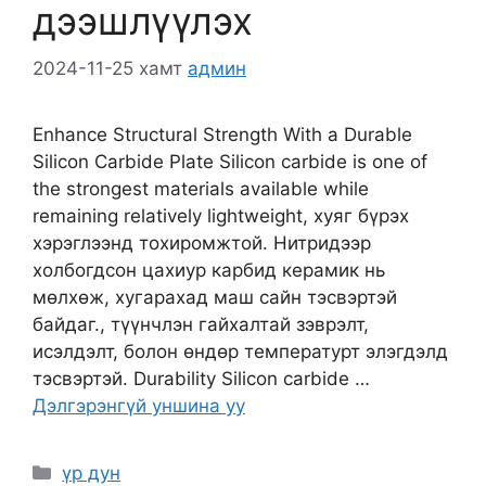
дээшлүүлэх
2024-11-25
хамт
админ
Enhance Structural Strength With a Durable
Silicon Carbide Plate Silicon carbide is one of
the strongest materials available while
remaining relatively lightweight
, хуяг бүрэх
хэрэглээнд тохиромжтой. Нитридээр
холбогдсон цахиур карбид керамик нь
мөлхөж, хугарахад маш сайн тэсвэртэй
байдаг., түүнчлэн гайхалтай зэврэлт,
исэлдэлт, болон өндөр температурт элэгдэлд
тэсвэртэй.
Durability Silicon carbide
…
Дэлгэрэнгүй уншина уу
Ангилал
үр дун