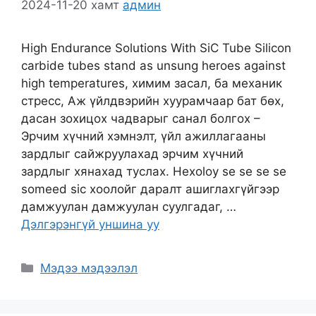
2024-11-20
хамт
админ
High Endurance Solutions With SiC Tube Silicon
carbide tubes stand as unsung heroes against
high temperatures
, химим засал, ба механик
стресс, Аж үйлдвэрийн хуурамчаар бат бөх,
дасан зохицох чадварыг санал болгох –
Эрчим хүчний хэмнэлт, үйл ажиллагааны
зардлыг сайжруулахад эрчим хүчний
зардлыг хянахад туслах. Hexoloy se se se se
someed sic хоолойг даралт ашиглахгүйгээр
дамжуулан дамжуулан суулгадаг, …
Дэлгэрэнгүй уншина уу
Ангилал
Мэдээ мэдээлэл