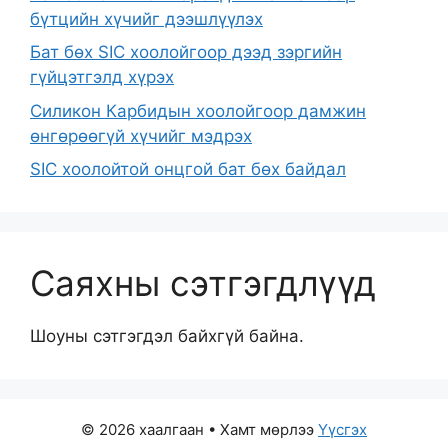
бүтцийн хүчийг дээшлүүлэх
Бат бөх SIC хоолойгоор дээд зэргийн
гүйцэтгэлд хүрэх
Силикон Карбидын хоолойгоор дамжин
өнгөрөөгүй хүчийг мэдрэх
SIC хоолойтой онцгой бат бөх байдал
Саяхны сэтгэгдлүүд
Шоуны сэтгэгдэл байхгүй байна.
© 2026 хаалгаан
• Хамт мөрлээ
Үүсгэх