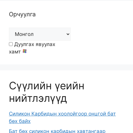
Орчуулга
Дуулгах явуулах
хамт
Сүүлийн үеийн
нийтлэлүүд
Силикон Карбидын хоолойгоор онцгой бат
бөх байх
Бат бөх силикон карбидын хавтангаар