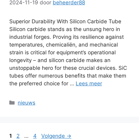
2024-11-19
door
beheerder88
Superior Durability With Silicon Carbide Tube
Silicon carbide stands as the unsung hero in
industrial forges
.
Proving its resilience against
temperatures
, chemicaliën,
and mechanical
strain is critical for equipment’s operational
longevity
–
and silicon carbide makes an
unstoppable hero for these crucial devices
.
SiC
tubes offer numerous benefits that make them
the preferred choice for
…
Lees meer
Categorieën
nieuws
Pagina
Pagina
Pagina
1
2
…
4
Volgende
→