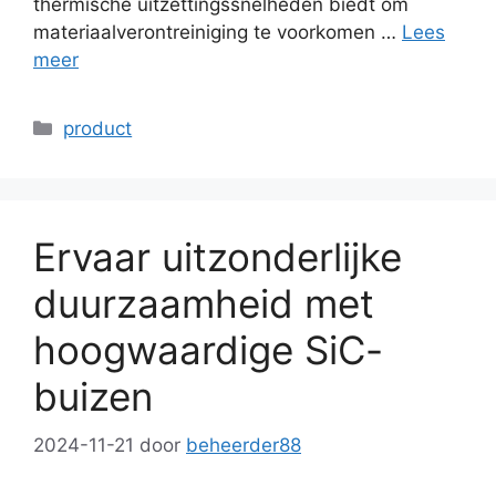
thermische uitzettingssnelheden biedt om
materiaalverontreiniging te voorkomen …
Lees
meer
Categorieën
product
Ervaar uitzonderlijke
duurzaamheid met
hoogwaardige SiC-
buizen
2024-11-21
door
beheerder88