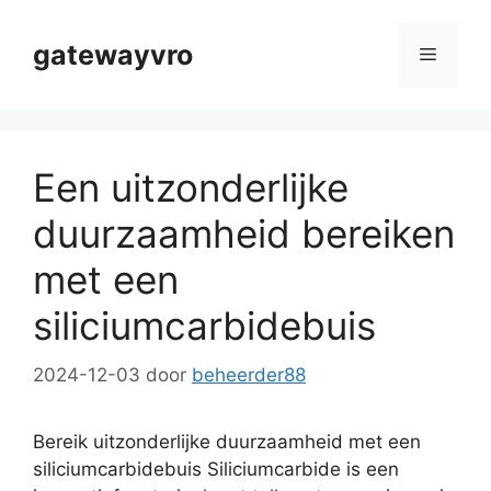
Ga
naar
gatewayvro
Menu
de
inhoud
Een uitzonderlijke
duurzaamheid bereiken
met een
siliciumcarbidebuis
2024-12-03
door
beheerder88
Bereik uitzonderlijke duurzaamheid met een
siliciumcarbidebuis Siliciumcarbide is een