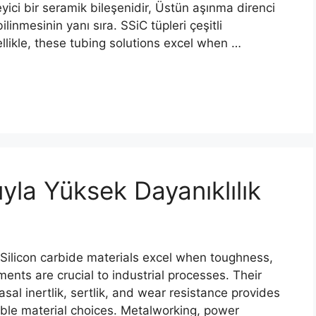
ileyici bir seramik bileşenidir, Üstün aşınma direnci
linmesinin yanı sıra. SSiC tüpleri çeşitli
llikle,
these tubing solutions excel when
…
yla Yüksek Dayanıklılık
 Silicon carbide materials excel when toughness
,
ents are crucial to industrial processes
.
Their
asal inertlik, sertlik,
and wear resistance provides
able material choices
.
Metalworking
,
power