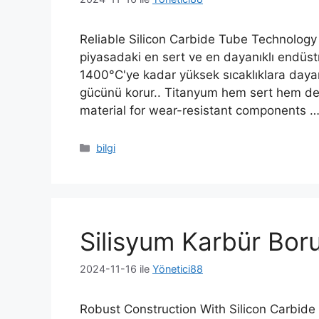
Reliable Silicon Carbide Tube Technology S
piyasadaki en sert ve en dayanıklı endüstr
1400°C'ye kadar yüksek sıcaklıklara day
gücünü korur.. Titanyum hem sert hem de 
material for wear-resistant components
Kategoriler
bilgi
Silisyum Karbür Bor
2024-11-16
ile
Yönetici88
Robust Construction With Silicon Carbide