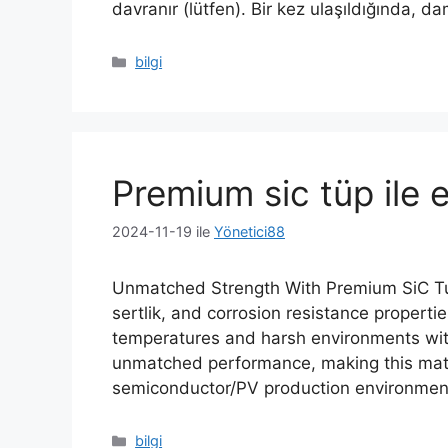
davranır (lütfen). Bir kez ulaşıldığında,
da
Kategoriler
bilgi
Premium sic tüp ile
2024-11-19
ile
Yönetici88
Unmatched Strength With Premium SiC Tube
sertlik,
and corrosion resistance propertie
temperatures and harsh environments wi
unmatched performance
,
making this mate
semiconductor/PV production environmen
Kategoriler
bilgi