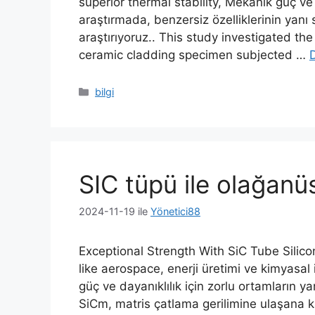
superior thermal stability
, Mekanik güç ve
araştırmada, benzersiz özelliklerinin yanı 
araştırıyoruz..
This study investigated th
ceramic cladding specimen subjected
…
Kategoriler
bilgi
SIC tüpü ile olağanü
2024-11-19
ile
Yönetici88
Exceptional Strength With SiC Tube Silicon
like aerospace
, enerji üretimi ve kimyasa
güç ve dayanıklılık için zorlu ortamların y
SiCm, matris çatlama gerilimine ulaşana k