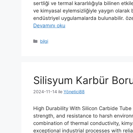
sertliği ve termal kararlılığıyla bilinen etk
ve kimyasal eylemsizliğiyle yaygın olarak bi
endüstriyel uygulamalarda bulunabilir. öze
Devamını oku
Kategoriler
bilgi
Silisyum Karbür Boru
2024-11-14
ile
Yönetici88
High Durability With Silicon Carbide Tube
strength
,
and resistance to harsh environm
combination of thermal conductivity
, kimy
exceptional industrial processes with reli