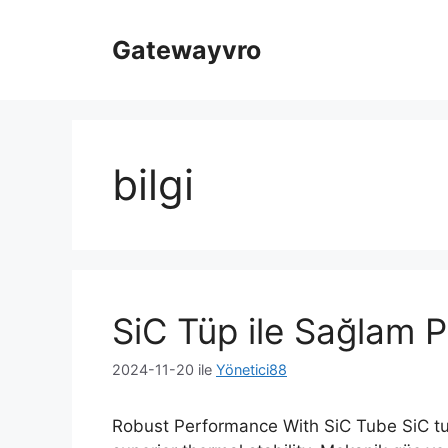
İçeriğe
atla
Gatewayvro
bilgi
SiC Tüp ile Sağlam 
2024-11-20
ile
Yönetici88
Robust Performance With SiC Tube SiC tub