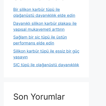
Bir silikon karbür tüpü ile
olağanüstü dayanıklılık elde edin
Dayanıklı silikon karbür plakası ile
yapısal mukavemeti arttırın
Sağlam bir sic tüpü ile üstün
performans elde edin
Silikon karbür tüpü ile eşsiz bir güç
yaşayın
SIC tüpü ile olağanüstü dayanıklılık
Son Yorumlar