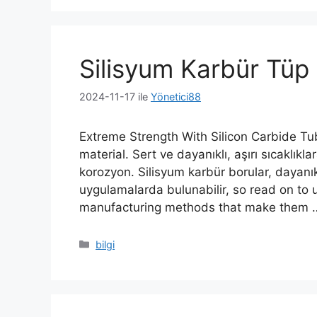
Silisyum Karbür Tüp
2024-11-17
ile
Yönetici88
Extreme Strength With Silicon Carbide Tube
material
. Sert ve dayanıklı, aşırı sıcaklıkl
korozyon. Silisyum karbür borular, dayanıkl
uygulamalarda bulunabilir,
so read on to 
manufacturing methods that make them
Kategoriler
bilgi