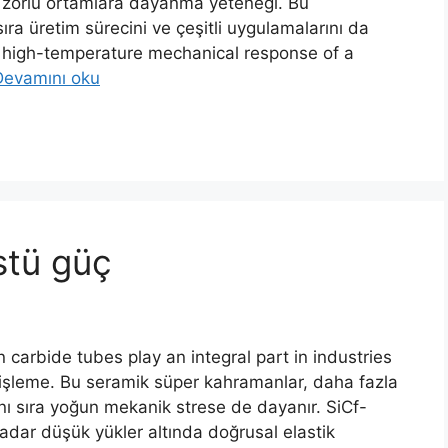
 zorlu ortamlara dayanma yeteneği. Bu
sıra üretim sürecini ve çeşitli uygulamalarını da
e high-temperature mechanical response of a
Devamını oku
stü güç
 carbide tubes play an integral part in industries
l işleme. Bu seramik süper kahramanlar, daha fazla
anı sıra yoğun mekanik strese de dayanır. SiCf-
adar düşük yükler altında doğrusal elastik