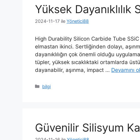
Yüksek Dayanıklılık 
2024-11-17
ile
Yönetici88
High Durability Silicon Carbide Tube SSiC
elmastan ikinci. Sertliğinden dolayı, aşınma
dayanıklılığın çok önemli olduğu uygulama
tüpler, yüksek sıcaklıktaki ortamlarda ü
dayanabilir, aşınma,
impact
…
Devamını o
Kategoriler
bilgi
Güvenilir Silisyum Ka
2024-11-16
ile
Yönetici88