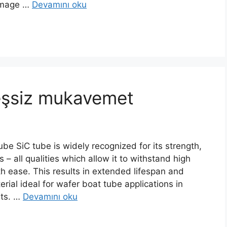
mage
…
Devamını oku
 eşsiz mukavemet
 SiC tube is widely recognized for its strength
,
s
–
all qualities which allow it to withstand high
th ease
.
This results in extended lifespan and
rial ideal for wafer boat tube applications in
ts
. …
Devamını oku